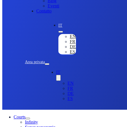
Blog
Eventi
Contatto
IT
EN
FR
DE
ES
Area privata
IT
EN
FR
DE
ES
Courts
Infinity