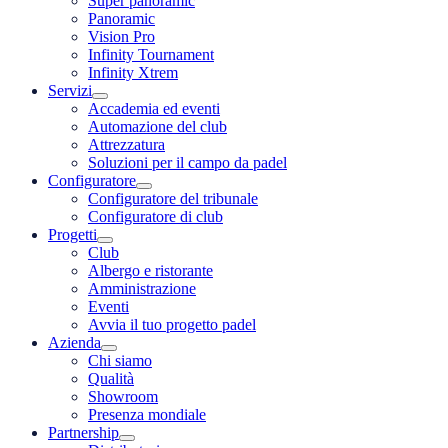
Super panoramic
Panoramic
Vision Pro
Infinity Tournament
Infinity Xtrem
Servizi
Accademia ed eventi
Automazione del club
Attrezzatura
Soluzioni per il campo da padel
Configuratore
Configuratore del tribunale
Configuratore di club
Progetti
Club
Albergo e ristorante
Amministrazione
Eventi
Avvia il tuo progetto padel
Azienda
Chi siamo
Qualità
Showroom
Presenza mondiale
Partnership