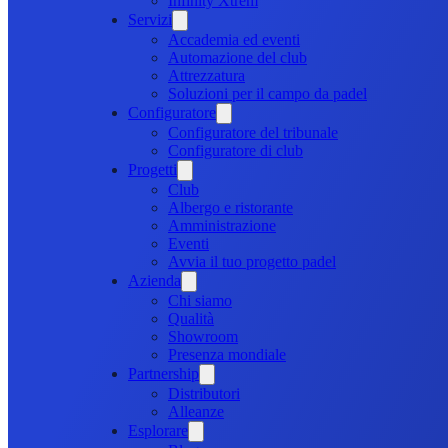
Infinity Xtrem
Servizi
Accademia ed eventi
Automazione del club
Attrezzatura
Soluzioni per il campo da padel
Configuratore
Configuratore del tribunale
Configuratore di club
Progetti
Club
Albergo e ristorante
Amministrazione
Eventi
Avvia il tuo progetto padel
Azienda
Chi siamo
Qualità
Showroom
Presenza mondiale
Partnership
Distributori
Alleanze
Esplorare