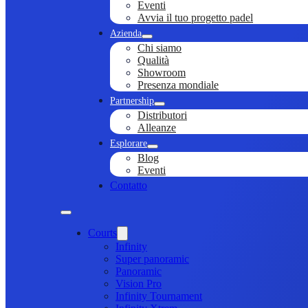
Eventi
Avvia il tuo progetto padel
Azienda
Chi siamo
Qualità
Showroom
Presenza mondiale
Partnership
Distributori
Alleanze
Esplorare
Blog
Eventi
Contatto
Courts
Infinity
Super panoramic
Panoramic
Vision Pro
Infinity Tournament