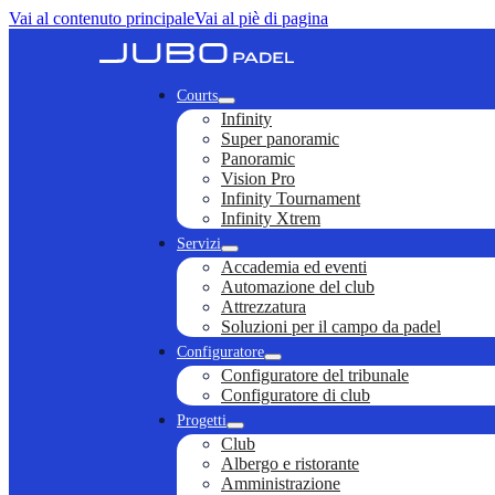
Vai al contenuto principale
Vai al piè di pagina
Courts
Infinity
Super panoramic
Panoramic
Vision Pro
Infinity Tournament
Infinity Xtrem
Servizi
Accademia ed eventi
Automazione del club
Attrezzatura
Soluzioni per il campo da padel
Configuratore
Configuratore del tribunale
Configuratore di club
Progetti
Club
Albergo e ristorante
Amministrazione