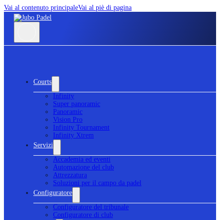
Vai al contenuto principale
Vai al piè di pagina
Courts
Infinity
Super panoramic
Panoramic
Vision Pro
Infinity Tournament
Infinity Xtrem
Servizi
Accademia ed eventi
Automazione del club
Attrezzatura
Soluzioni per il campo da padel
Configuratore
Configuratore del tribunale
Configuratore di club