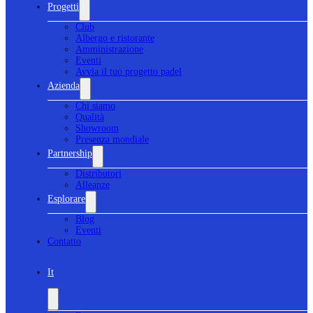
Progetti
Club
Albergo e ristorante
Amministrazione
Eventi
Avvia il tuo progetto padel
Azienda
Chi siamo
Qualità
Showroom
Presenza mondiale
Partnership
Distributori
Alleanze
Esplorare
Blog
Eventi
Contatto
It