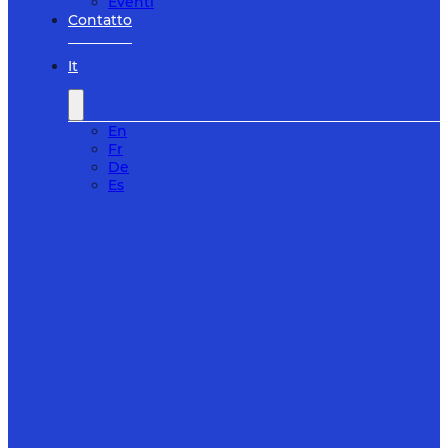
Eventi
Contatto
It
En
Fr
De
Es