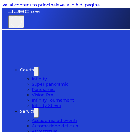
Vai al contenuto principale
Vai al piè di pagina
Courts
Infinity
Super panoramic
Panoramic
Vision Pro
Infinity Tournament
Infinity Xtrem
Servizi
Accademia ed eventi
Automazione del club
Attrezzatura