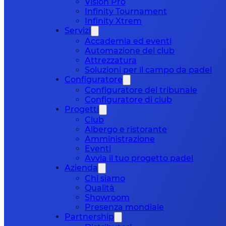
Vision Pro
Infinity Tournament
Infinity Xtrem
Servizi
Accademia ed eventi
Automazione del club
Attrezzatura
Soluzioni per il campo da padel
Configuratore
Configuratore del tribunale
Configuratore di club
Progetti
Club
Albergo e ristorante
Amministrazione
Eventi
Avvia il tuo progetto padel
Azienda
Chi siamo
Qualità
Showroom
Presenza mondiale
Partnership