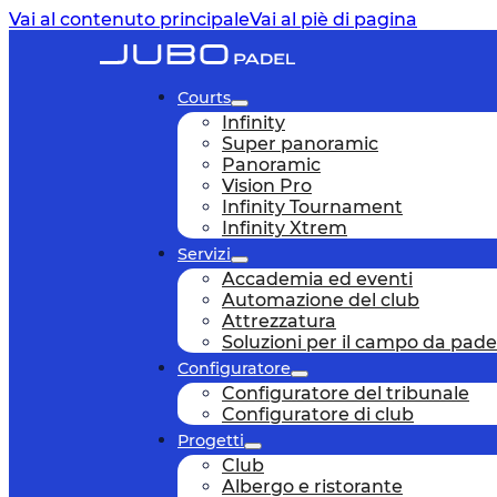
Vai al contenuto principale
Vai al piè di pagina
Courts
Infinity
Super panoramic
Panoramic
Vision Pro
Infinity Tournament
Infinity Xtrem
Servizi
Accademia ed eventi
Automazione del club
Attrezzatura
Soluzioni per il campo da pade
Configuratore
Configuratore del tribunale
Configuratore di club
Progetti
Club
Albergo e ristorante