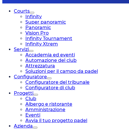
Courts
Infinity
Super panoramic
Panoramic
Vision Pro
Infinity Tournament
Infinity Xtrem
Servizi
Accademia ed eventi
Automazione del club
Attrezzatura
Soluzioni per il campo da padel
Configuratore
Configuratore del tribunale
Configuratore di club
Progetti
Club
Albergo e ristorante
Amministrazione
Eventi
Avvia il tuo progetto padel
Azienda