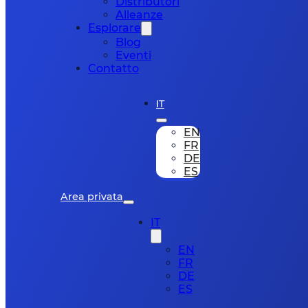
Distributori
Alleanze
Esplorare
Blog
Eventi
Contatto
IT
EN
FR
DE
ES
Area privata
IT
EN
FR
DE
ES