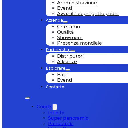
Amministrazione
Eventi
Avvia il tuo progetto padel
Azienda
Chi siamo
Qualità
Showroom
Presenza mondiale
Partnership
Distributori
Alleanze
Esplorare
Blog
Eventi
Contatto
Courts
Infinity
Super panoramic
Panoramic