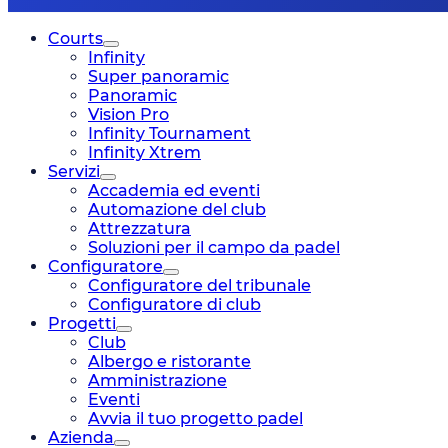
Courts
Infinity
Super panoramic
Panoramic
Vision Pro
Infinity Tournament
Infinity Xtrem
Servizi
Accademia ed eventi
Automazione del club
Attrezzatura
Soluzioni per il campo da padel
Configuratore
Configuratore del tribunale
Configuratore di club
Progetti
Club
Albergo e ristorante
Amministrazione
Eventi
Avvia il tuo progetto padel
Azienda