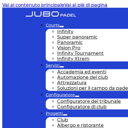
Vai al contenuto principale
Vai al piè di pagina
Courts
Infinity
Super panoramic
Panoramic
Vision Pro
Infinity Tournament
Infinity Xtrem
Servizi
Accademia ed eventi
Automazione del club
Attrezzatura
Soluzioni per il campo da pade
Configuratore
Configuratore del tribunale
Configuratore di club
Progetti
Club
Albergo e ristorante