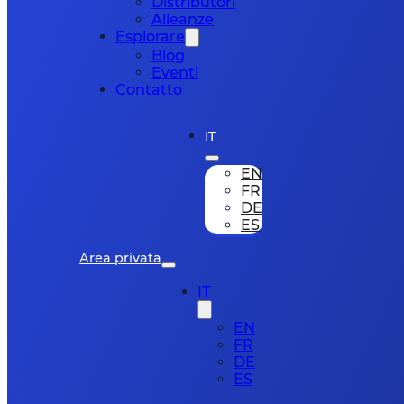
Distributori
Alleanze
Esplorare
Blog
Eventi
Contatto
IT
EN
FR
DE
ES
Area privata
IT
EN
FR
DE
ES