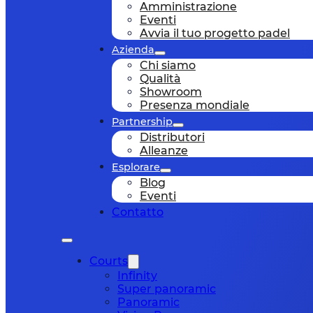
Amministrazione
Eventi
Avvia il tuo progetto padel
Azienda
Chi siamo
Qualità
Showroom
Presenza mondiale
Partnership
Distributori
Alleanze
Esplorare
Blog
Eventi
Contatto
Courts
Infinity
Super panoramic
Panoramic