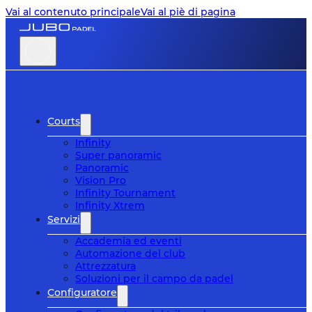
Vai al contenuto principale
Vai al piè di pagina
Courts
Infinity
Super panoramic
Panoramic
Vision Pro
Infinity Tournament
Infinity Xtrem
Servizi
Accademia ed eventi
Automazione del club
Attrezzatura
Soluzioni per il campo da padel
Configuratore