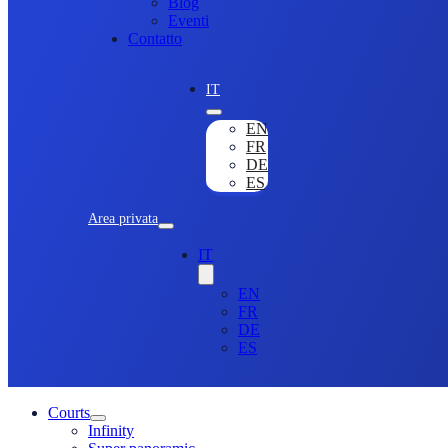
Blog
Eventi
Contatto
IT
EN
FR
DE
ES
Area privata
IT
EN
FR
DE
ES
Courts
Infinity