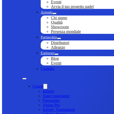
Eventi
Avvia il tuo progetto padel
Azienda
Chi siamo
Qualità
Showroom
Presenza mondiale
Partnership
Distributori
Alleanze
Esplorare
Blog
Eventi
Contatto
Courts
Infinity
Super panoramic
Panoramic
Vision Pro
Infinity Tournament