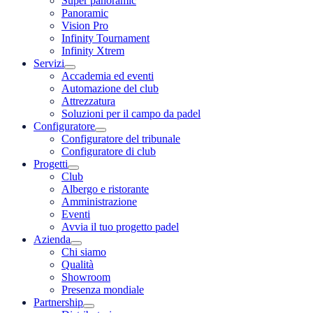
Super panoramic
Panoramic
Vision Pro
Infinity Tournament
Infinity Xtrem
Servizi
Accademia ed eventi
Automazione del club
Attrezzatura
Soluzioni per il campo da padel
Configuratore
Configuratore del tribunale
Configuratore di club
Progetti
Club
Albergo e ristorante
Amministrazione
Eventi
Avvia il tuo progetto padel
Azienda
Chi siamo
Qualità
Showroom
Presenza mondiale
Partnership