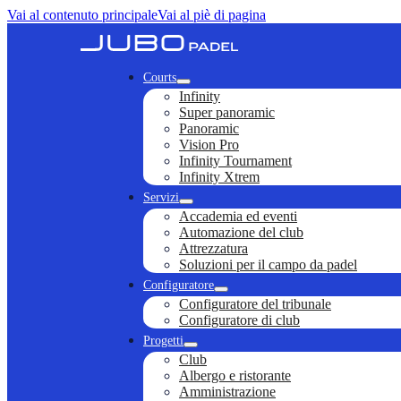
Vai al contenuto principale
Vai al piè di pagina
Courts
Infinity
Super panoramic
Panoramic
Vision Pro
Infinity Tournament
Infinity Xtrem
Servizi
Accademia ed eventi
Automazione del club
Attrezzatura
Soluzioni per il campo da padel
Configuratore
Configuratore del tribunale
Configuratore di club
Progetti
Club
Albergo e ristorante
Amministrazione