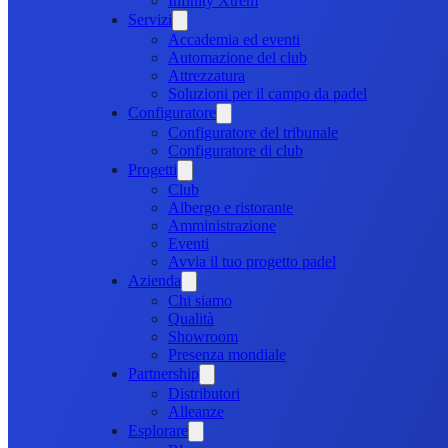
Infinity Xtrem
Servizi
Accademia ed eventi
Automazione del club
Attrezzatura
Soluzioni per il campo da padel
Configuratore
Configuratore del tribunale
Configuratore di club
Progetti
Club
Albergo e ristorante
Amministrazione
Eventi
Avvia il tuo progetto padel
Azienda
Chi siamo
Qualità
Showroom
Presenza mondiale
Partnership
Distributori
Alleanze
Esplorare