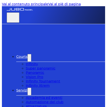
Vai al contenuto principale
Vai al piè di pagina
Courts
Infinity
Super panoramic
Panoramic
Vision Pro
Infinity Tournament
Infinity Xtrem
Servizi
Accademia ed eventi
Automazione del club
Attrezzatura