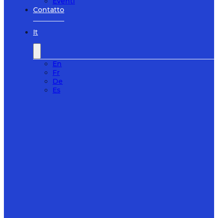
Eventi
Contatto
It
En
Fr
De
Es