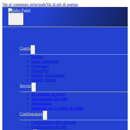
Vai al contenuto principale
Vai al piè di pagina
Courts
Infinity
Super panoramic
Panoramic
Vision Pro
Infinity Tournament
Infinity Xtrem
Servizi
Accademia ed eventi
Automazione del club
Attrezzatura
Soluzioni per il campo da padel
Configuratore
Configuratore del tribunale
Configuratore di club