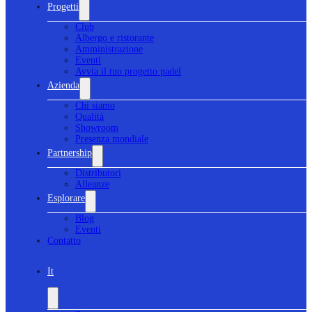
Progetti
Club
Albergo e ristorante
Amministrazione
Eventi
Avvia il tuo progetto padel
Azienda
Chi siamo
Qualità
Showroom
Presenza mondiale
Partnership
Distributori
Alleanze
Esplorare
Blog
Eventi
Contatto
It