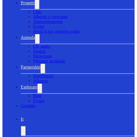
Progetti
Club
Albergo e ristorante
Amministrazione
Eventi
Avvia il tuo progetto padel
Azienda
Chi siamo
Qualità
Showroom
Presenza mondiale
Partnership
Distributori
Alleanze
Esplorare
Blog
Eventi
Contatto
It