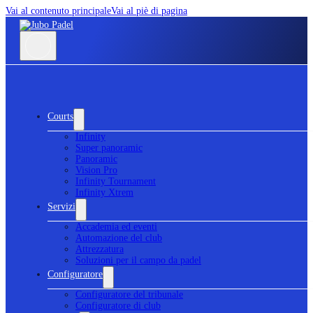
Vai al contenuto principale
Vai al piè di pagina
Courts
Infinity
Super panoramic
Panoramic
Vision Pro
Infinity Tournament
Infinity Xtrem
Servizi
Accademia ed eventi
Automazione del club
Attrezzatura
Soluzioni per il campo da padel
Configuratore
Configuratore del tribunale
Configuratore di club