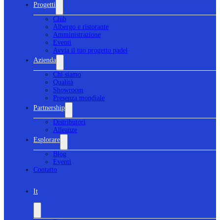
Progetti
Club
Albergo e ristorante
Amministrazione
Eventi
Avvia il tuo progetto padel
Azienda
Chi siamo
Qualità
Showroom
Presenza mondiale
Partnership
Distributori
Alleanze
Esplorare
Blog
Eventi
Contatto
It