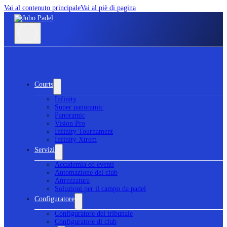
Vai al contenuto principale
Vai al piè di pagina
Courts
Infinity
Super panoramic
Panoramic
Vision Pro
Infinity Tournament
Infinity Xtrem
Servizi
Accademia ed eventi
Automazione del club
Attrezzatura
Soluzioni per il campo da padel
Configuratore
Configuratore del tribunale
Configuratore di club