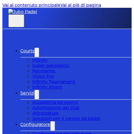
Vai al contenuto principale
Vai al piè di pagina
Courts
Infinity
Super panoramic
Panoramic
Vision Pro
Infinity Tournament
Infinity Xtrem
Servizi
Accademia ed eventi
Automazione del club
Attrezzatura
Soluzioni per il campo da padel
Configuratore
Configuratore del tribunale