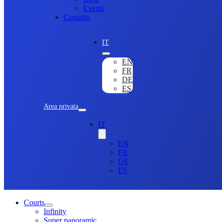
Eventi
Contatto
IT
EN
FR
DE
ES
Area privata
IT
EN
FR
DE
ES
Courts
Infinity
Super panoramic