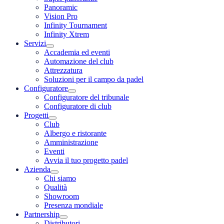
Panoramic
Vision Pro
Infinity Tournament
Infinity Xtrem
Servizi
Accademia ed eventi
Automazione del club
Attrezzatura
Soluzioni per il campo da padel
Configuratore
Configuratore del tribunale
Configuratore di club
Progetti
Club
Albergo e ristorante
Amministrazione
Eventi
Avvia il tuo progetto padel
Azienda
Chi siamo
Qualità
Showroom
Presenza mondiale
Partnership
Distributori