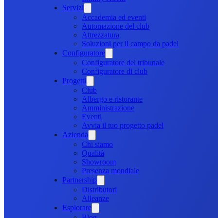
Servizi
Accademia ed eventi
Automazione del club
Attrezzatura
Soluzioni per il campo da padel
Configuratore
Configuratore del tribunale
Configuratore di club
Progetti
Club
Albergo e ristorante
Amministrazione
Eventi
Avvia il tuo progetto padel
Azienda
Chi siamo
Qualità
Showroom
Presenza mondiale
Partnership
Distributori
Alleanze
Esplorare
Blog