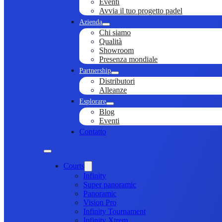
Eventi
Avvia il tuo progetto padel
Azienda
Chi siamo
Qualità
Showroom
Presenza mondiale
Partnership
Distributori
Alleanze
Esplorare
Blog
Eventi
Contatto
Courts
Infinity
Super panoramic
Panoramic
Vision Pro
Infinity Tournament
Infinity Xtrem