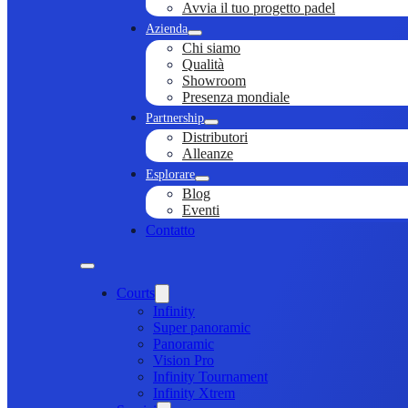
Avvia il tuo progetto padel
Azienda
Chi siamo
Qualità
Showroom
Presenza mondiale
Partnership
Distributori
Alleanze
Esplorare
Blog
Eventi
Contatto
Courts
Infinity
Super panoramic
Panoramic
Vision Pro
Infinity Tournament
Infinity Xtrem