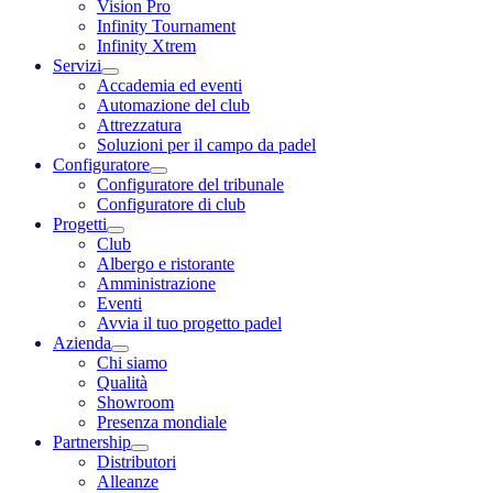
Vision Pro
Infinity Tournament
Infinity Xtrem
Servizi
Accademia ed eventi
Automazione del club
Attrezzatura
Soluzioni per il campo da padel
Configuratore
Configuratore del tribunale
Configuratore di club
Progetti
Club
Albergo e ristorante
Amministrazione
Eventi
Avvia il tuo progetto padel
Azienda
Chi siamo
Qualità
Showroom
Presenza mondiale
Partnership
Distributori
Alleanze