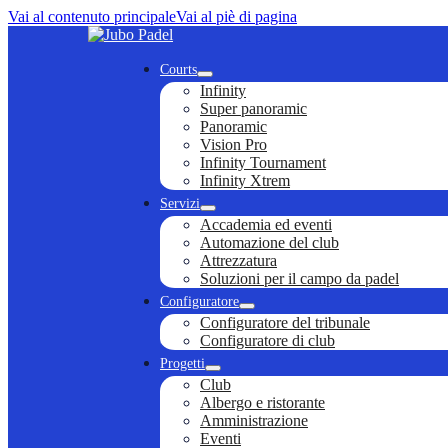
Vai al contenuto principale
Vai al piè di pagina
Courts
Infinity
Super panoramic
Panoramic
Vision Pro
Infinity Tournament
Infinity Xtrem
Servizi
Accademia ed eventi
Automazione del club
Attrezzatura
Soluzioni per il campo da padel
Configuratore
Configuratore del tribunale
Configuratore di club
Progetti
Club
Albergo e ristorante
Amministrazione
Eventi