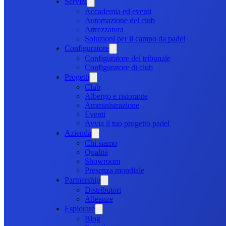
Servizi
Accademia ed eventi
Automazione del club
Attrezzatura
Soluzioni per il campo da padel
Configuratore
Configuratore del tribunale
Configuratore di club
Progetti
Club
Albergo e ristorante
Amministrazione
Eventi
Avvia il tuo progetto padel
Azienda
Chi siamo
Qualità
Showroom
Presenza mondiale
Partnership
Distributori
Alleanze
Esplorare
Blog