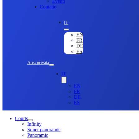
Eventi
Contatto
IT
EN
FR
DE
ES
Area privata
IT
EN
FR
DE
ES
Courts
Infinity
Super panoramic
Panoramic